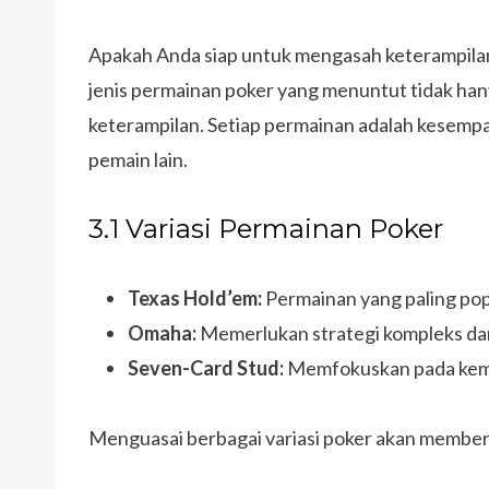
Apakah Anda siap untuk mengasah keterampila
jenis permainan poker yang menuntut tidak han
keterampilan. Setiap permainan adalah kesem
pemain lain.
3.1 Variasi Permainan Poker
Texas Hold’em:
Permainan yang paling popu
Omaha:
Memerlukan strategi kompleks dan
Seven-Card Stud:
Memfokuskan pada kem
Menguasai berbagai variasi poker akan member