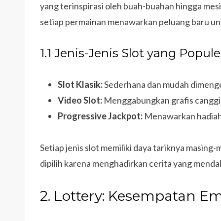
yang terinspirasi oleh buah-buahan hingga mes
setiap permainan menawarkan peluang baru u
1.1 Jenis-Jenis Slot yang Popule
Slot Klasik:
Sederhana dan mudah dimenger
Video Slot:
Menggabungkan grafis canggih
Progressive Jackpot:
Menawarkan hadiah 
Setiap jenis slot memiliki daya tariknya masing-
dipilih karena menghadirkan cerita yang mendal
2. Lottery: Kesempatan E