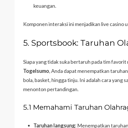
keuangan.
Komponen interaksi ini menjadikan live casino 
5. Sportsbook: Taruhan 
Siapa yang tidak suka bertaruh pada tim favori
Togelsumo
, Anda dapat menempatkan taruhan p
bola, basket, hingga tinju. Ini adalah cara ya
menonton pertandingan.
5.1 Memahami Taruhan Olahra
Taruhan langsung:
Menempatkan taruhan 