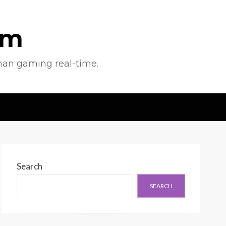
om
aman gaming real-time.
Search
SEARCH