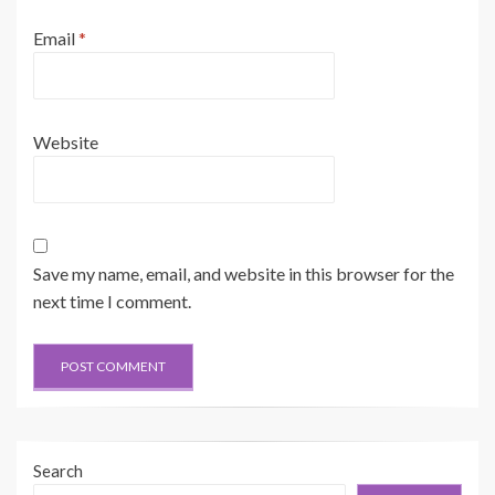
Email
*
Website
Save my name, email, and website in this browser for the
next time I comment.
Search