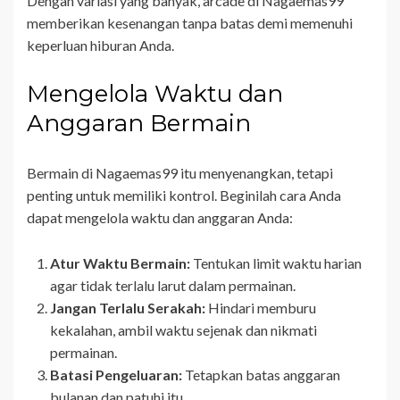
Dengan variasi yang banyak, arcade di Nagaemas99
memberikan kesenangan tanpa batas demi memenuhi
keperluan hiburan Anda.
Mengelola Waktu dan
Anggaran Bermain
Bermain di Nagaemas99 itu menyenangkan, tetapi
penting untuk memiliki kontrol. Beginilah cara Anda
dapat mengelola waktu dan anggaran Anda:
Atur Waktu Bermain:
Tentukan limit waktu harian
agar tidak terlalu larut dalam permainan.
Jangan Terlalu Serakah:
Hindari memburu
kekalahan, ambil waktu sejenak dan nikmati
permainan.
Batasi Pengeluaran:
Tetapkan batas anggaran
bulanan dan patuhi itu.