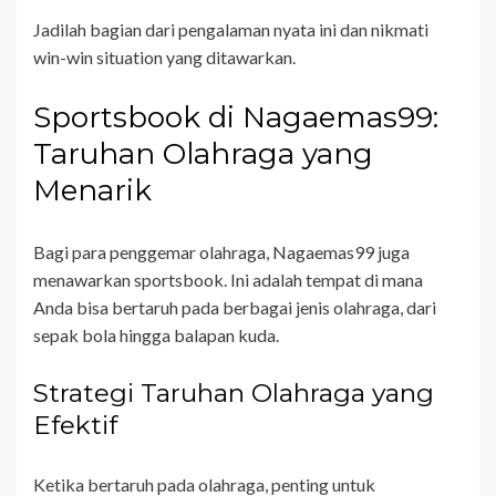
Jadilah bagian dari pengalaman nyata ini dan nikmati
win-win situation yang ditawarkan.
Sportsbook di Nagaemas99:
Taruhan Olahraga yang
Menarik
Bagi para penggemar olahraga, Nagaemas99 juga
menawarkan sportsbook. Ini adalah tempat di mana
Anda bisa bertaruh pada berbagai jenis olahraga, dari
sepak bola hingga balapan kuda.
Strategi Taruhan Olahraga yang
Efektif
Ketika bertaruh pada olahraga, penting untuk