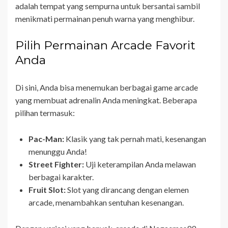
adalah tempat yang sempurna untuk bersantai sambil
menikmati permainan penuh warna yang menghibur.
Pilih Permainan Arcade Favorit
Anda
Di sini, Anda bisa menemukan berbagai game arcade
yang membuat adrenalin Anda meningkat. Beberapa
pilihan termasuk:
Pac-Man:
Klasik yang tak pernah mati, kesenangan
menunggu Anda!
Street Fighter:
Uji keterampilan Anda melawan
berbagai karakter.
Fruit Slot:
Slot yang dirancang dengan elemen
arcade, menambahkan sentuhan kesenangan.