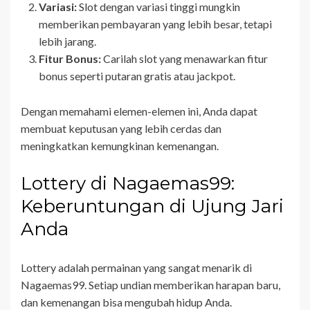
Variasi:
Slot dengan variasi tinggi mungkin
memberikan pembayaran yang lebih besar, tetapi
lebih jarang.
Fitur Bonus:
Carilah slot yang menawarkan fitur
bonus seperti putaran gratis atau jackpot.
Dengan memahami elemen-elemen ini, Anda dapat
membuat keputusan yang lebih cerdas dan
meningkatkan kemungkinan kemenangan.
Lottery di Nagaemas99:
Keberuntungan di Ujung Jari
Anda
Lottery adalah permainan yang sangat menarik di
Nagaemas99. Setiap undian memberikan harapan baru,
dan kemenangan bisa mengubah hidup Anda.