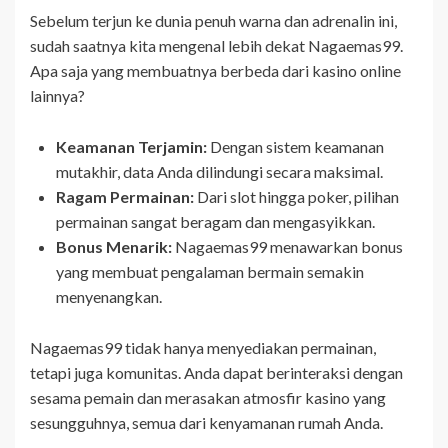
Sebelum terjun ke dunia penuh warna dan adrenalin ini,
sudah saatnya kita mengenal lebih dekat Nagaemas99.
Apa saja yang membuatnya berbeda dari kasino online
lainnya?
Keamanan Terjamin:
Dengan sistem keamanan
mutakhir, data Anda dilindungi secara maksimal.
Ragam Permainan:
Dari slot hingga poker, pilihan
permainan sangat beragam dan mengasyikkan.
Bonus Menarik:
Nagaemas99 menawarkan bonus
yang membuat pengalaman bermain semakin
menyenangkan.
Nagaemas99 tidak hanya menyediakan permainan,
tetapi juga komunitas. Anda dapat berinteraksi dengan
sesama pemain dan merasakan atmosfir kasino yang
sesungguhnya, semua dari kenyamanan rumah Anda.