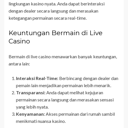
lingkungan kasino nyata. Anda dapat berinteraksi
dengan dealer secara langsung dan merasakan
ketegangan permainan secara real-time.
Keuntungan Bermain di Live
Casino
Bermain di live casino menawarkan banyak keuntungan,
antara lain:
Interaksi Real-Time:
Berbincang dengan dealer dan
pemain lain menjadikan permainan lebih menarik.
Transparansi:
Anda dapat melihat kejujuran
permainan secara langsung dan merasakan sensasi
yang lebih nyata.
Kenyamanan:
Akses permainan dari rumah sambil
menikmati nuansa kasino.