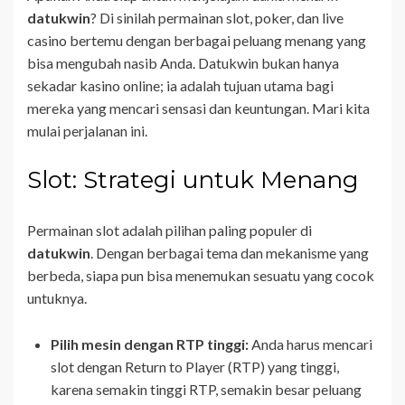
datukwin
? Di sinilah permainan slot, poker, dan live
casino bertemu dengan berbagai peluang menang yang
bisa mengubah nasib Anda. Datukwin bukan hanya
sekadar kasino online; ia adalah tujuan utama bagi
mereka yang mencari sensasi dan keuntungan. Mari kita
mulai perjalanan ini.
Slot: Strategi untuk Menang
Permainan slot adalah pilihan paling populer di
datukwin
. Dengan berbagai tema dan mekanisme yang
berbeda, siapa pun bisa menemukan sesuatu yang cocok
untuknya.
Pilih mesin dengan RTP tinggi:
Anda harus mencari
slot dengan Return to Player (RTP) yang tinggi,
karena semakin tinggi RTP, semakin besar peluang