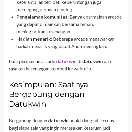
keterampilan terlibat, keberuntungan juga
memegang peranan penting.
Pengalaman komunitas:
Banyak permainan arcade
yang dapat dimainkan bersama teman,
meningkatkan kesenangan.
Hadiah menarik:
Beberapa arcade menawarkan
hadiah menarik yang dapat Anda menangkan.
Ikuti permainan arcade
datukwin
di
datukwin
dan
rasakan kesenangan kembali ke waktu itu.
Kesimpulan: Saatnya
Bergabung dengan
Datukwin
Bergabung dengan
datukwin
adalah langkah cerdas
bagi siapa saja yang ingin merasakan keseruan judi