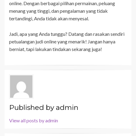
online. Dengan berbagai pilihan permainan, peluang
menang yang tinggi, dan pengalaman yang tidak
tertandingi, Anda tidak akan menyesal.
Jadi, apa yang Anda tunggu? Datang dan rasakan sendiri
petualangan judi online yang menarik! Jangan hanya
berniat, tapi lakukan tindakan sekarang juga!
Published by
admin
View all posts by admin