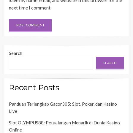
Save my name, email, and website in this browser for the
next time I comment.
Search
SEARCH
Recent Posts
Panduan Terlengkap Gacor305: Slot, Poker, dan Kasino
Live
Slot OLYMPUS88: Petualangan Menarik di Dunia Kasino
Online