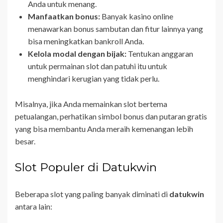
Anda untuk menang.
Manfaatkan bonus:
Banyak kasino online
menawarkan bonus sambutan dan fitur lainnya yang
bisa meningkatkan bankroll Anda.
Kelola modal dengan bijak:
Tentukan anggaran
untuk permainan slot dan patuhi itu untuk
menghindari kerugian yang tidak perlu.
Misalnya, jika Anda memainkan slot bertema
petualangan, perhatikan simbol bonus dan putaran gratis
yang bisa membantu Anda meraih kemenangan lebih
besar.
Slot Populer di Datukwin
Beberapa slot yang paling banyak diminati di
datukwin
antara lain: