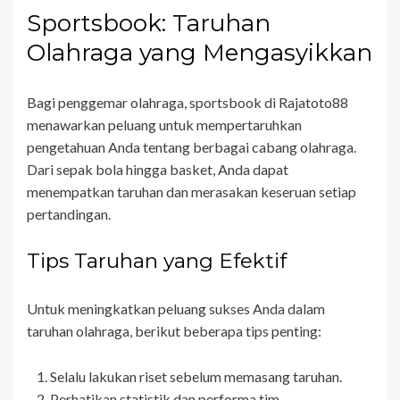
Sportsbook: Taruhan
Olahraga yang Mengasyikkan
Bagi penggemar olahraga, sportsbook di Rajatoto88
menawarkan peluang untuk mempertaruhkan
pengetahuan Anda tentang berbagai cabang olahraga.
Dari sepak bola hingga basket, Anda dapat
menempatkan taruhan dan merasakan keseruan setiap
pertandingan.
Tips Taruhan yang Efektif
Untuk meningkatkan peluang sukses Anda dalam
taruhan olahraga, berikut beberapa tips penting:
Selalu lakukan riset sebelum memasang taruhan.
Perhatikan statistik dan performa tim.