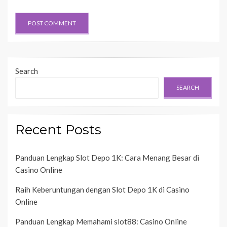
Search
SEARCH
Recent Posts
Panduan Lengkap Slot Depo 1K: Cara Menang Besar di
Casino Online
Raih Keberuntungan dengan Slot Depo 1K di Casino
Online
Panduan Lengkap Memahami slot88: Casino Online