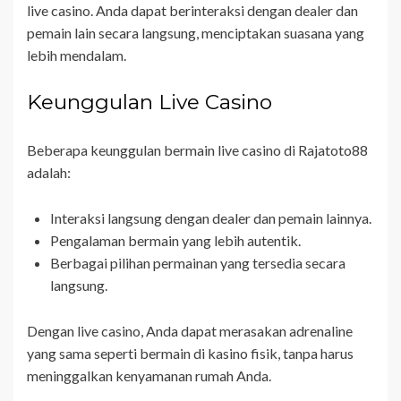
live casino. Anda dapat berinteraksi dengan dealer dan
pemain lain secara langsung, menciptakan suasana yang
lebih mendalam.
Keunggulan Live Casino
Beberapa keunggulan bermain live casino di Rajatoto88
adalah:
Interaksi langsung dengan dealer dan pemain lainnya.
Pengalaman bermain yang lebih autentik.
Berbagai pilihan permainan yang tersedia secara
langsung.
Dengan live casino, Anda dapat merasakan adrenaline
yang sama seperti bermain di kasino fisik, tanpa harus
meninggalkan kenyamanan rumah Anda.