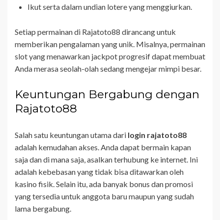
Ikut serta dalam undian lotere yang menggiurkan.
Setiap permainan di Rajatoto88 dirancang untuk
memberikan pengalaman yang unik. Misalnya, permainan
slot yang menawarkan jackpot progresif dapat membuat
Anda merasa seolah-olah sedang mengejar mimpi besar.
Keuntungan Bergabung dengan
Rajatoto88
Salah satu keuntungan utama dari
login rajatoto88
adalah kemudahan akses. Anda dapat bermain kapan
saja dan di mana saja, asalkan terhubung ke internet. Ini
adalah kebebasan yang tidak bisa ditawarkan oleh
kasino fisik. Selain itu, ada banyak bonus dan promosi
yang tersedia untuk anggota baru maupun yang sudah
lama bergabung.