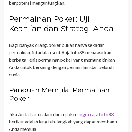
berpotensi menguntungkan.
Permainan Poker: Uji
Keahlian dan Strategi Anda
Bagi banyak orang, poker bukan hanya sekadar
permainan; ini adalah seni. Rajatoto88 menawarkan
berbagai jenis permainan poker yang memungkinkan
Anda untuk bersaing dengan pemain lain dari seluruh
dunia.
Panduan Memulai Permainan
Poker
Jika Anda baru dalam dunia poker,
login rajatoto88
berikut adalah langkah-langkah yang dapat membantu
Anda memulai: